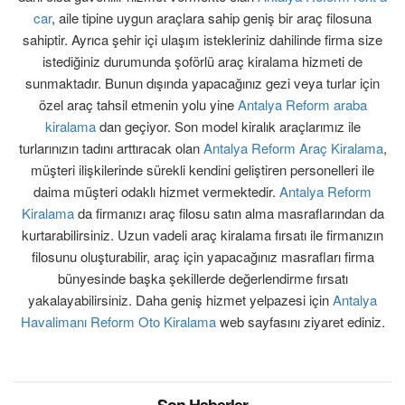
car
, aile tipine uygun araçlara sahip geniş bir araç filosuna
S.S.S.
sahiptir. Ayrıca şehir içi ulaşım istekleriniz dahilinde firma size
istediğiniz durumunda şoförlü araç kiralama hizmeti de
İLETİŞİM
sunmaktadır. Bunun dışında yapacağınız gezi veya turlar için
özel araç tahsil etmenin yolu yine
Antalya Reform araba
kiralama
dan geçiyor. Son model kiralık araçlarımız ile
turlarınızın tadını arttıracak olan
Antalya Reform Araç Kiralama
,
müşteri ilişkilerinde sürekli kendini geliştiren personelleri ile
daima müşteri odaklı hizmet vermektedir.
Antalya Reform
Kiralama
da firmanızı araç filosu satın alma masraflarından da
kurtarabilirsiniz. Uzun vadeli araç kiralama fırsatı ile firmanızın
filosunu oluşturabilir, araç için yapacağınız masrafları firma
bünyesinde başka şekillerde değerlendirme fırsatı
yakalayabilirsiniz. Daha geniş hizmet yelpazesi için
Antalya
Havalimanı Reform Oto Kiralama
web sayfasını ziyaret ediniz.