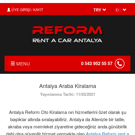
ÜYE GİRİŞİ / KAYIT
TRY
0 543 952 55 57
MENU
ANASAYFA
Antalya Araba Kiralama
HAKKIMIZDA
Yayınlanma Tarihi: 11/03/2021
FİYAT LİSTESİ
Antalya Reform Oto Kiralama nın hizmetlerini özet olarak şu
TRANSFER
başlıklar altında sıralayabiliriz. Antalya da Ailenizle bir tatile,
KIRALAMA KOŞULLARI
akraba veya memleket ziyaretine gideceğiniz anda günübirlik
dahi olsa güvenilir hizmet vermekte olan
Antalya Reform rent a
FILO KIRALAMA